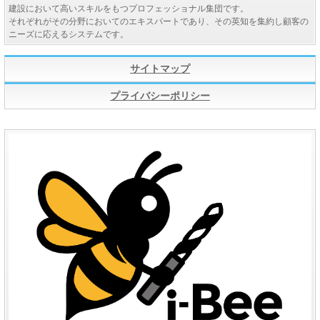
株式会社竹中工務店東日本機材センター TACOMA展2023に「i-
建設において高いスキルをもつプロフェッショナル集団です。
Bow」を出展致しました。
それぞれがその分野においてのエキスパートであり、その英知を集約し顧客の
ニーズに応えるシステムです。
2022-10-06
建設新聞に「i-Bow2」の記事が掲載されました。
サイトマップ
2022-10-04
プライバシーポリシー
大阪建設工業新聞に「i-Bow2」の記事が掲載されました。
2022-10-03
日刊建設工業新聞に「i-Bow2」の記事が掲載されました。
2022-10-03
建設通信新聞に「i-Bow2」の記事が掲載されました。
2022-10-03
建通新聞に「i-Bow2」の記事が掲載されました。
2022-09-30
株式会社竹中工務店より「i-Bow2」がリリースされました。
2022-08-01
建設用IT事業ページ「i-Bow2」を追加しました。