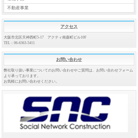
大阪大学医学部附属病院に「i-Bow2」を2台導入しました。
不動産事業
2024-01-10
警和会大阪警察病院にて「i-Bow2」の実証実験を始めました。
アクセス
2023-12-01
大阪市北区天神西町5-17 アクティ南森町ビル10F
専用アプリ「YUBI CAD」で画像データからの文字認識・線認識
TEL：06-6363-5411
のF/Sに成功しました。
2023-09-20
お問い合わせ
令和5年度国土交通省SBIR建設技術研究開発助成制度に採択されま
弊社取り扱い事業についてのお問い合わせやご質問は、お問い合わせフォーム
より承っております。
した。
お気軽にお問い合わせください。
2023-09-15
関西学院大学第2教授研究館B棟にて「i-Bow」の実証実験を始めま
した。
2023-09-01
「i-Bow」ショールームを開設しました。
2023-06-01.2