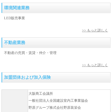
2025-10-15
環境関連業務
関大一高一中校舎建替工事Ⅱ期に「i-Bow2」を導入しました。
LED販売事業
2025-09-01
㈱オクジュー小田原市新病院に「i-Bow2」を導入しました。（事
>> もっと詳しく
業化第一号）
2025-06-16
不動産業務
AI SVG変換解釈一体型アプリの試行ver.が完成しました。
不動産の売買・賃貸・仲介・管理
2025-05-29
令和7年度国土交通省SBIR建設技術研究開発助成制度に採択されま
>> もっと詳しく
した。
加盟団体および加入保険
2025-03-14
手描き図面を生成AIでSVGデータ化する【AI SVG変換解釈一体型
アプリ】の研究に着手しました。
大阪商工会議所
2025-02-14
一般社団法人全国建設室内工事業協会
「SVG CAM」に新機能「メッシュ補正」を搭載。
野原グループ株式会社野原装栄会