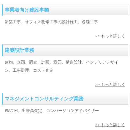
CAPPボード位置割付けアプリ（試行版）が完成しました。
事業者向け建設事業
2026-03-12
「建材切断加工支援システム」の特許を出願しました。
新築工事、オフィス改修工事の設計施工、各種工事.
2026-01-23
シンガポールBCA内、建設イノベーションフォーラムに出展しま
>> もっと詳しく
した。
建築設計業務
2026-01-10
「i-Bow2」で化粧ケイカル板・不燃化粧板セラールの切断実験に
建物、企画、調査、計画、意匠、構造設計、インテリアデザイ
成功しました。
ン、工事監理、コスト査定
2026-01-06
>> もっと詳しく
日本音響エンジニアリング㈱タカラスタンダード無響室移設工事
に「i-Bow2」を導入しました。
マネジメントコンサルティング業務
2025-12-26
AI SVG変換解釈一体型アプリが完成しました。
PM/CM、出来高査定、コンバージョンアドバイザー
2025-11-05
>> もっと詳しく
近代建築11月号に「i-Bow2」の広告が掲載されました。