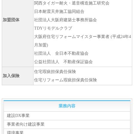
2024-12-13
関西タイガー耐火・遮音構造施工研究会
「YUBI CAD」に新機能【H鋼】【デッキプレート】テンプレート
日本耐震天井施工協同組合
を追加。
加盟団体
社団法人大阪府建築士事務所協会
2024-08-27
TDYリモデルクラブ
「i-Bowシステム、及び切断プログラム」の特許を取得しました。
大阪府住宅リフォームマイスター事業者 (平成24年4
2024-08-27
月加盟)
i-Bowに伴う【切断システム、及び切断プログラム】で特許を取得
社団法人 全日本不動産協会
しました。
公益社団法人 不動産保証協会
2024-08-15
住宅瑕疵担保責任保険
加入保険
NK淀屋橋共同ビルプロジェクトに「i-Bow2」を導入しました
住宅リフォーム瑕疵担保責任保険
2024-07-04
金沢大学と画像認識入力の産学共同研究契約を締結しました。
2024-05-21
業務内容
令和6年度国土交通省SBIR建設技術研究開発助成制度に採択されま
建設DX事業
した。
事業者向け建設事業
2024-04-08
環境事業