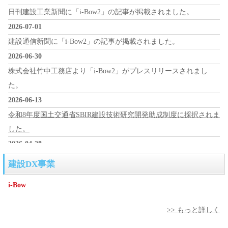
日刊建設工業新聞に「i-Bow2」の記事が掲載されました。
2026-07-01
建設通信新聞に「i-Bow2」の記事が掲載されました。
2026-06-30
株式会社竹中工務店より「i-Bow2」がプレスリリースされまし
た。
2026-06-13
令和8年度国土交通省SBIR建設技術研究開発助成制度に採択されま
した。
2026-04-28
線形画像検出「SkechToGcode」アプリ（試行版）が完成しまし
建設DX事業
た。
i-Bow
2026-04-01
i-Bow事業用HPを開設しました。
>> もっと詳しく
2026-03-31